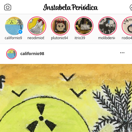
californio98
neodimio60
plutonio94
itrio39
molibdenio42
rodio
californio98