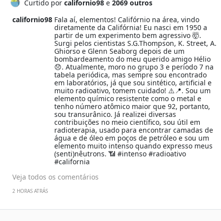
Curtido por
californio98
e
2069 outros
californio98
Fala aí, elementos! Califórnio na área, vindo
diretamente da Califórnia! Eu nasci em 1950 a
partir de um experimento bem agressivo 🤯.
Surgi pelos cientistas S.G.Thompson, K. Street, A.
Ghiorso e Glenn Seaborg depois de um
bombardeamento do meu querido amigo Hélio
😞. Atualmente, moro no grupo 3 e período 7 na
tabela periódica, mas sempre sou encontrado
em laboratórios, já que sou sintético, artificial e
muito radioativo, tomem cuidado! ⚠️📍. Sou um
elemento químico resistente como o metal e
tenho número atômico maior que 92, portanto,
sou transurânico. Já realizei diversas
contribuições no meio científico, sou útil em
radioterapia, usado para encontrar camadas de
água e de óleo em poços de petróleo e sou um
elemento muito intenso quando expresso meus
(senti)nêutrons. 📶 #intenso #radioativo
#california
Veja todos os comentários
2 HORAS ATRÁS