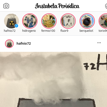
hafnio72
hidrogenio1
fermio100
fluor9
berquelio97
torio9
hafnio72