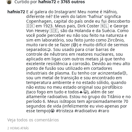
Curtido por
hafnio72
e
3765 outros
hafnio72
E aí galera do Instagram! Meu nome é Háfnio,
diferente né? Ele vem do latim “hafnia” significa
Copenhagen, capital do país onde eu fui descoberto
🇩🇰 em 1923. Meus pais, Dirk Coster 🇳🇱 e George
Von Hevesy 🇸🇪, são da Holanda e da Suécia. Como
você pode perceber eu não sou feito na natureza e
sim em laboratório, sou feito junto como Zircônio,
muito raro de se fazer (😅) e muito difícil de sermos
separados🤝. Sou usado para criar barras de
controle de nêutrons em reatores nucleares, sou
aplicado em ligas com outros metais já que tenho
excelente resistência a corrosão. Devido ao meu alto
ponto de fusão sou utilizado em cortadores
industriais de plasma. Eu tenho cor acinzentada😒,
sou um metal de transição e sou encontrado em
temperatura ambiente e no estado sólido, quando
não estou no meu estado original sou pirofóbico
(taco fogo em tudo e todos🔥😀), além de ser
altamente radioativo. Estou no grupo do Titânio e no
período 6. Meus isótopos tem aproximadamente 70
segundos de vida (infelizmente eu vivo apenas por
esse tempo)😭 #tristeza #radioativo #raro
Veja todos os comentários
2 HORAS ATRÁS